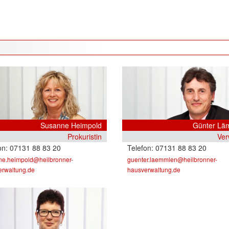
Susanne Heimpold
Günter Lä
Prokuristin
Ver
07131 88 83 20
07131 88 83 20
ne.heimpold@heilbronner-
guenter.laemmlen@heilbronner-
erwaltung.de
hausverwaltung.de