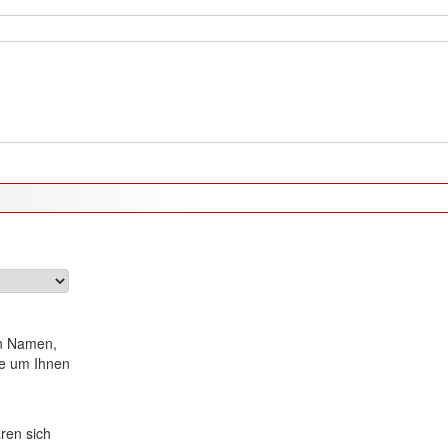
en Namen,
se um Ihnen
ären sich