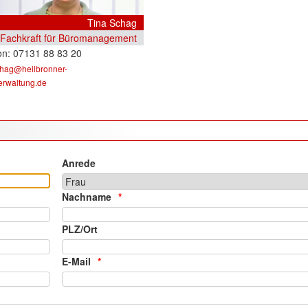
Tina Schag
Fachkraft für Büromanagement
07131 88 83 20
chag@heilbronner-
erwaltung.de
Anrede
Nachname
PLZ/Ort
E-Mail