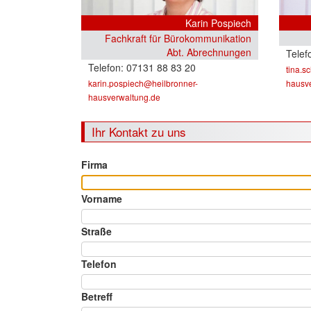
Karin Pospiech
Fachkraft für Bürokommunikation
Abt. Abrechnungen
07131 88 83 20
tina.s
karin.pospiech@heilbronner-
hausv
hausverwaltung.de
Ihr Kontakt zu uns
Firma
Vorname
Straße
Telefon
Betreff